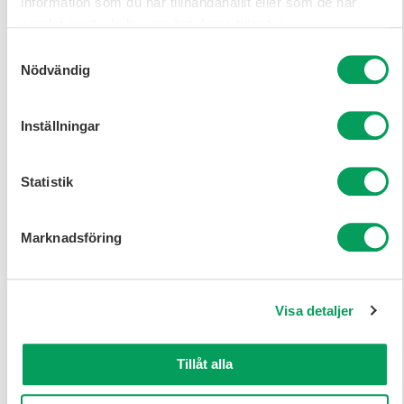
information som du har tillhandahållit eller som de har
IT-säkerhetsspecialist
samlat in när du har använt deras tjänster.
Samtyckesval
Juristyrken
Nödvändig
Kategorichef
Inställningar
Lösningsarkitekt
Managementkonsult
Statistik
Marknadsförare
Marknadsföring
Maskiningenjör -
Komponenter &
Produkter
Visa detaljer
Maskiningenjör - System
Migreringsspecialist
Tillåt alla
Nätverksspecialist