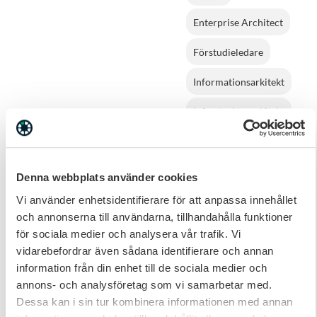
Enterprise Architect
Förstudieledare
Informationsarkitekt
Infrastrukturarkitekt
Infrastrukturspecialist
Ingenjör
Denna webbplats använder cookies
Mjukvaruutveckling
Vi använder enhetsidentifierare för att anpassa innehållet
Inköpare
och annonserna till användarna, tillhandahålla funktioner
för sociala medier och analysera vår trafik. Vi
Interimschef
vidarebefordrar även sådana identifierare och annan
information från din enhet till de sociala medier och
IT Specialist
annons- och analysföretag som vi samarbetar med.
Dessa kan i sin tur kombinera informationen med annan
IT-arkitekt
IT-inköp