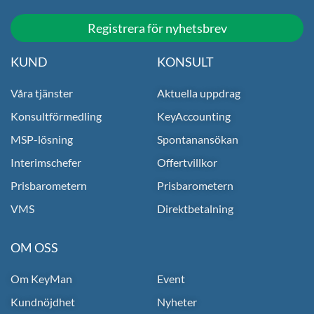
Registrera för nyhetsbrev
KUND
KONSULT
Våra tjänster
Aktuella uppdrag
Konsultförmedling
KeyAccounting
MSP-lösning
Spontanansökan
Interimschefer
Offertvillkor
Prisbarometern
Prisbarometern
VMS
Direktbetalning
OM OSS
Om KeyMan
Event
Kundnöjdhet
Nyheter