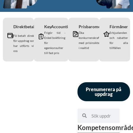
Direktbetalning
KeyAccounting
Prisbarometern
Förmåner
Frigör tid -
Öka
Erbjudanden
Få betalt direkt
Enkel bokföring
konkurrenskraften
och rabatter
för uppdrag som
för
med prisinsikter
för alla
har utförts via
egenkonsulter
i realtid
tillfällen
oss
till fast pris
Prenumerera på
uppdrag
Kompetensområd