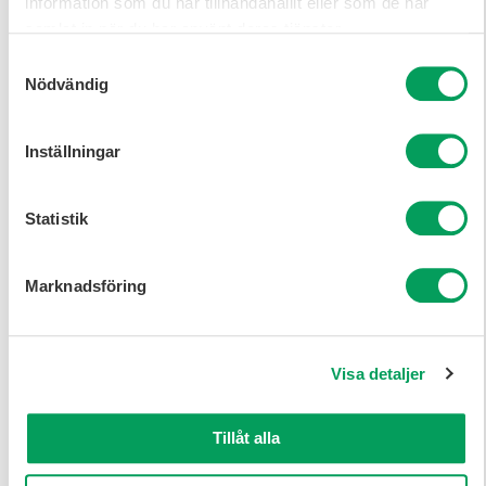
information som du har tillhandahållit eller som de har
IT-säkerhetsspecialist
samlat in när du har använt deras tjänster.
Samtyckesval
Juristyrken
Nödvändig
Kategorichef
Inställningar
Lösningsarkitekt
Managementkonsult
Statistik
Marknadsförare
Marknadsföring
Maskiningenjör -
Komponenter &
Produkter
Visa detaljer
Maskiningenjör - System
Migreringsspecialist
Tillåt alla
Nätverksspecialist