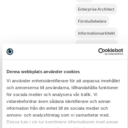
Enterprise Architect
Förstudieledare
Informationsarkitekt
Infrastrukturarkitekt
Infrastrukturspecialist
Ingenjör
Denna webbplats använder cookies
Mjukvaruutveckling
Vi använder enhetsidentifierare för att anpassa innehållet
Inköpare
och annonserna till användarna, tillhandahålla funktioner
för sociala medier och analysera vår trafik. Vi
Interimschef
vidarebefordrar även sådana identifierare och annan
information från din enhet till de sociala medier och
IT Specialist
annons- och analysföretag som vi samarbetar med.
Dessa kan i sin tur kombinera informationen med annan
IT-arkitekt
IT-inköp