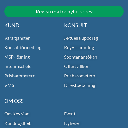
Registrera för nyhetsbrev
KUND
KONSULT
Våra tjänster
Aktuella uppdrag
Konsultförmedling
KeyAccounting
MSP-lösning
Spontanansökan
Interimschefer
Offertvillkor
Prisbarometern
Prisbarometern
VMS
Direktbetalning
OM OSS
Om KeyMan
Event
Kundnöjdhet
Nyheter