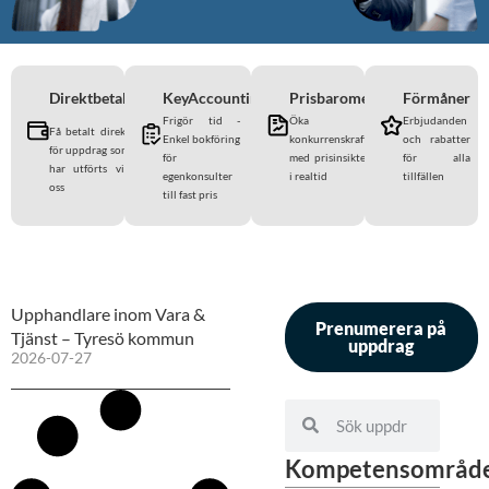
Direktbetalning
KeyAccounting
Prisbarometern
Förmåner
Frigör tid -
Öka
Erbjudanden
Få betalt direkt
Enkel bokföring
konkurrenskraften
och rabatter
för uppdrag som
för
med prisinsikter
för alla
har utförts via
egenkonsulter
i realtid
tillfällen
oss
till fast pris
Upphandlare inom Vara &
Prenumerera på
Tjänst – Tyresö kommun
uppdrag
2026-07-27
Kompetensområd