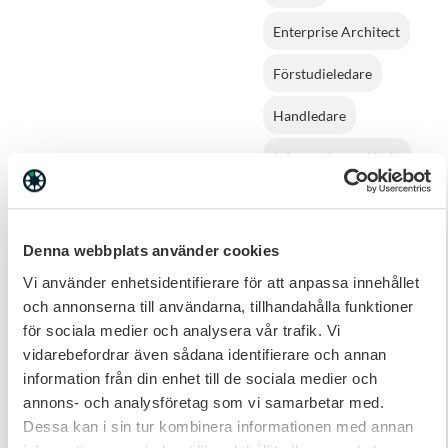
Enterprise Architect
Förstudieledare
Handledare
Informationsarkitekt
Infrastrukturarkitekt
Infrastrukturspecialist
Denna webbplats använder cookies
Vi använder enhetsidentifierare för att anpassa innehållet
Ingenjör
Mjukvaruutveckling
och annonserna till användarna, tillhandahålla funktioner
för sociala medier och analysera vår trafik. Vi
Inköpare
vidarebefordrar även sådana identifierare och annan
information från din enhet till de sociala medier och
IT Specialist
annons- och analysföretag som vi samarbetar med.
Dessa kan i sin tur kombinera informationen med annan
IT-arkitekt
IT-inköp