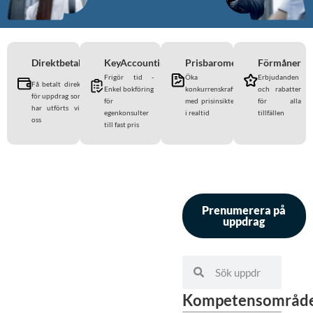
Direktbetalning
KeyAccounting
Prisbarometern
Förmåner
Frigör tid -
Öka
Erbjudanden
Få betalt direkt
Enkel bokföring
konkurrenskraften
och rabatter
för uppdrag som
för
med prisinsikter
för alla
har utförts via
egenkonsulter
i realtid
tillfällen
oss
till fast pris
Prenumerera på
uppdrag
Kompetensområd