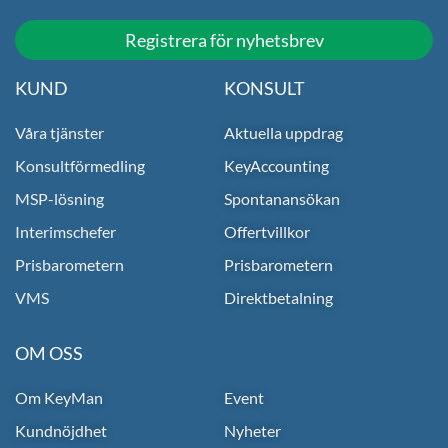
Registrera för nyhetsbrev
KUND
KONSULT
Våra tjänster
Aktuella uppdrag
Konsultförmedling
KeyAccounting
MSP-lösning
Spontanansökan
Interimschefer
Offertvillkor
Prisbarometern
Prisbarometern
VMS
Direktbetalning
OM OSS
Om KeyMan
Event
Kundnöjdhet
Nyheter