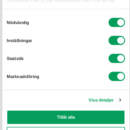
information som du har tillhandahållit eller som de har
IT-säkerhetsspecialist
samlat in när du har använt deras tjänster.
Samtyckesval
Juristyrken
Nödvändig
Kategorichef
Inställningar
Lösningsarkitekt
Managementkonsult
Statistik
Marknadsförare
Marknadsföring
Maskiningenjör -
Komponenter &
Produkter
Visa detaljer
Maskiningenjör - System
Migreringsspecialist
Tillåt alla
Nätverksspecialist